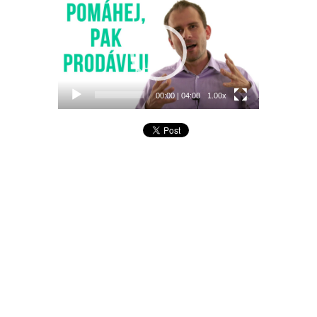
Video
přehrávač
00:00
|
04:00
1.00x