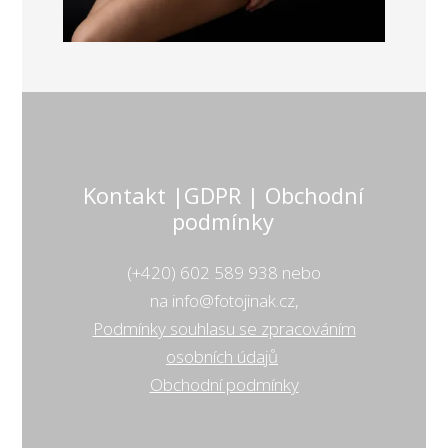
Kontakt |GDPR | Obchodní
podmínky
(+420) 602 589 938 nebo
na info@fotojinak.cz,
Podmínky souhlasu se zpracováním
osobních údajů
Obchodní podmínky