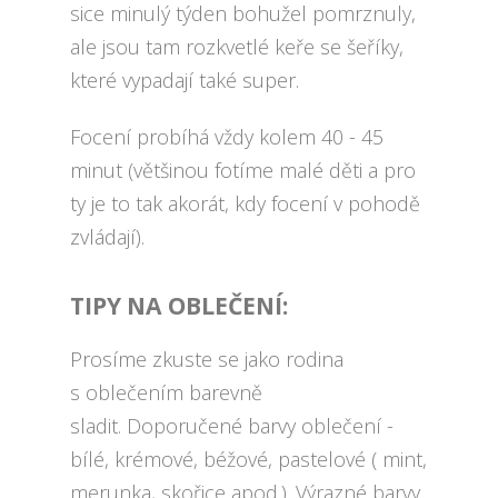
sice minulý týden bohužel pomrznuly,
ale jsou tam rozkvetlé keře se šeříky,
které vypadají také super.
Focení probíhá vždy kolem 40 - 45
minut (většinou fotíme malé děti a pro
ty je to tak akorát, kdy focení v pohodě
zvládají).
TIPY NA OBLEČENÍ:
Prosíme zkuste se jako rodina
s oblečením barevně
sladit. Doporučené barvy oblečení -
bílé, krémové, béžové, pastelové ( mint,
merunka, skořice apod.). Výrazné barvy