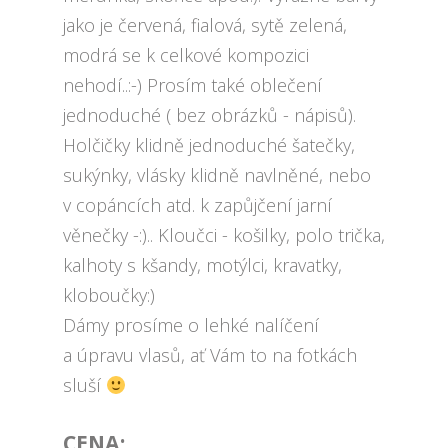
jako je červená, fialová, sytě zelená,
modrá se k celkové kompozici
nehodí..:-) Prosím také oblečení
jednoduché ( bez obrázků - nápisů).
Holčičky klidně jednoduché šatečky,
sukýnky, vlásky klidně navlněné, nebo
v copáncích atd. k zapůjčení jarní
věnečky -:).. Kloučci - košilky, polo trička,
kalhoty s kšandy, motýlci, kravatky,
kloboučky:)
Dámy prosíme o lehké nalíčení
a úpravu vlasů, ať Vám to na fotkách
sluší
CENA: