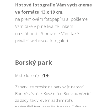
Hotové fotografie Vám vytiskneme
ve formátu 13 x 19 cm,
na prémiovém fotopapíru a pošleme
Vám také v plné kvalitě linkem
na stáhnutí. Připravíme Vám také
privátní webovou fotogalerii.
Borský park
Místo focení je
ZDE
.
Zaparkujte prosím na parkovišti naproti
Borské věznice. Když máte Borskou věznici
za zády, tak v levém zadním rohu
parkoviště jsou cestičky k parku. Držte se