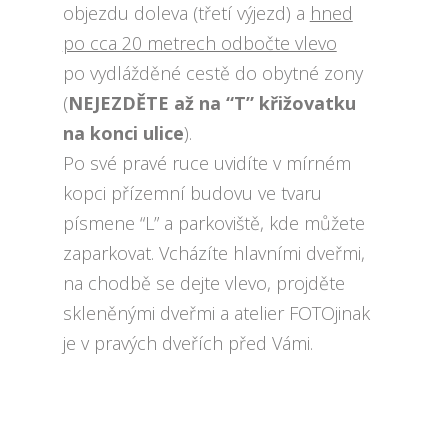
objezdu doleva (třetí výjezd) a
hned
po cca 20 metrech odbočte vlevo
po vydlážděné cestě do obytné zony
(
NEJEZDĚTE až na “T” křižovatku
na konci ulice
).
Po své pravé ruce uvidíte v mírném
kopci přízemní budovu ve tvaru
písmene “L” a parkoviště, kde můžete
zaparkovat. Vcházíte hlavními dveřmi,
na chodbě se dejte vlevo, projděte
skleněnými dveřmi a atelier FOTOjinak
je v pravých dveřích před Vámi.