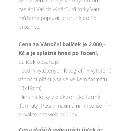
vyhotovení fotek je 4 - 6 týdnů od
zaslání Vašich výběrů, tři fotky Vám
můžeme připravit prioritně do 15.
prosince.
Cena za Vánoční balíček je 2.000,-
Kč a je splatná hned po focení,
balíček obsahuje:
- sedm vytištěných fotografií + vytištěné
vánoční přání (vše ve velkém formátu
13x19cm)
- link na fotky v elektronické formě
(formáty JPEG v maximálním rozlišení +
v kvalitě pro web 1600px).
Cena dalších vybraných fotek je: