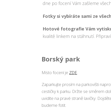
dne po focení Vám zašleme všechn
Fotky si vybíráte sami ze všec
Hotové fotografie Vám vytisk
kvalitě linkem na stáhnutí. Připra
Borský park
Místo focení je
ZDE
.
Zaparkujte prosím na parkovišti napro
cestičky k parku. Držte se směrem do
uvidíte na pravé straně lavičky. Dojdět
budeme fotit.