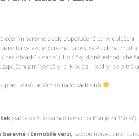
oblečením barevně sladit. Doporučené barvy oblečení - 
ýrazné barvy jako je červená, fialová, sytě zelená, modrá
 bez obrázků - nápisů). Holčičky klidně jednoduché šat
apůjčení jarní věnečky -:).. Kloučci - košilky, polo trička
úpravu vlasů, ať Vám to na fotkách sluší
otek
(každá další fotka nad rámec balíčku je za 150 Kč).
 barevné i černobílé verzi,
každou upravujeme jedno