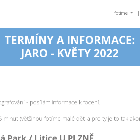
fotíme
TERMÍNY A INFORMACE:
JARO - KVĚTY 2022
ografování - posílám informace k focení.
minut (většinou fotíme malé děti a pro ty je to tak akor
 Park / Litice U PLZNĚ