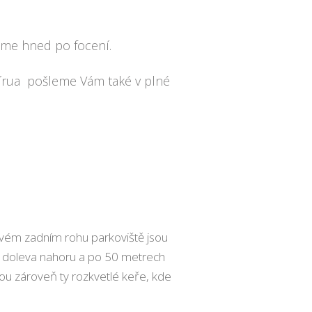
eme hned po focení.
rua pošleme Vám také v plné
levém zadním rohu parkoviště jsou
e doleva nahoru a po 50 metrech
jsou zároveň ty rozkvetlé keře, kde