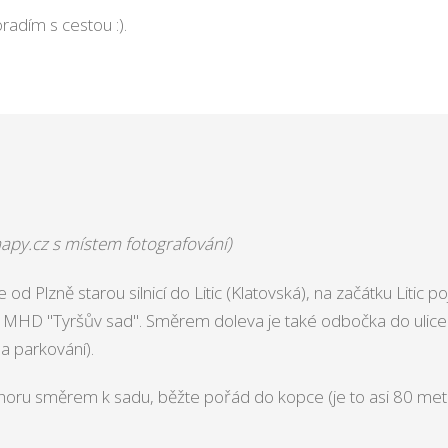
oradím s cestou :).
apy.cz s místem fotografování)
od Plzně starou silnicí do Litic (Klatovská), na začátku Litic
ka MHD "Tyršův sad". Směrem doleva je také odbočka do ulic
a parkování).
horu směrem k sadu, běžte pořád do kopce (je to asi 80 met