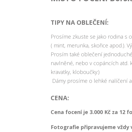
TIPY NA OBLEČENÍ:
Prosíme zkuste se jako rodina s 
( mint, merunka, skořice apod.). V
Prosím také oblečení jednoduché (
navlněné, nebo v copáncích atd. k z
kravatky, kloboučky:)
Dámy prosíme o lehké nalíčení a 
CENA:
Cena focení je 3.000 Kč za 12 f
Fotografie připravujeme vždy v