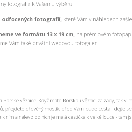
y fotografie k Vašemu výběru.
h odfocených fotografií,
které Vám v náhledech zašl
neme ve formátu 13 x 19 cm,
na prémiovém fotopapí
víme Vám také privátní webovou fotogalerii.
ti Borské věznice. Když máte Borskou věznici za zády, tak v 
lů, přejdete dřevěný mostík, před Vámi bude cesta - dejte s
e k nim a nalevo od nich je malá cestička k velké louce - tam 