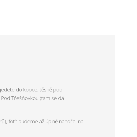
 pojedete do kopce, těsně pod
e Pod Třešňovkou (tam se dá
rů), fotit budeme až úplně nahoře na