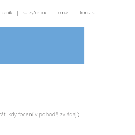
ceník
kurzy/online
o nás
kontakt
át, kdy focení v pohodě zvládají).