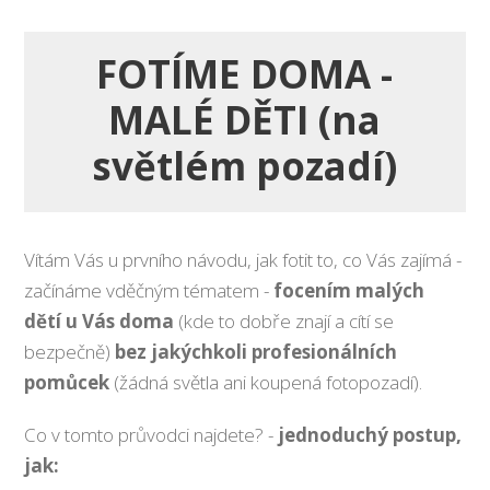
FOTÍME DOMA -
MALÉ DĚTI (na
světlém pozadí)
Vítám Vás u prvního návodu, jak fotit to, co Vás zajímá -
začínáme vděčným tématem -
focením malých
dětí u Vás doma
(kde to dobře znají a cítí se
bezpečně)
bez jakýchkoli profesionálních
pomůcek
(žádná světla ani koupená fotopozadí).
Co v tomto průvodci najdete? -
jednoduchý postup,
jak: