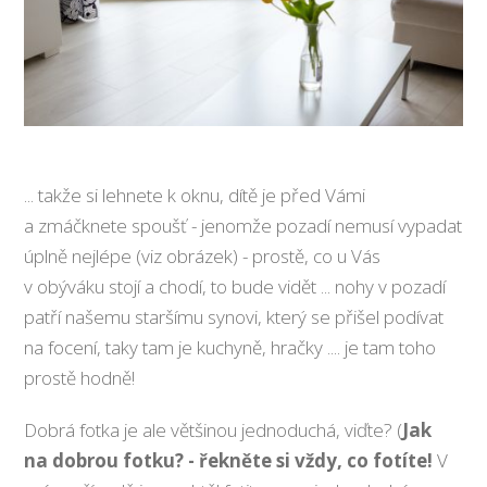
... takže si lehnete k oknu, dítě je před Vámi
a zmáčknete spoušť - jenomže pozadí nemusí vypadat
úplně nejlépe (viz obrázek) - prostě, co u Vás
v obýváku stojí a chodí, to bude vidět ... nohy v pozadí
patří našemu staršímu synovi, který se přišel podívat
na focení, taky tam je kuchyně, hračky .... je tam toho
prostě hodně!
Dobrá fotka je ale většinou jednoduchá, viďte? (
Jak
na dobrou fotku? - řekněte si vždy, co fotíte!
V