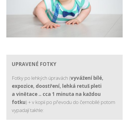
UPRAVENÉ FOTKY
Fotky po lehkých úpravách (
vyvážení bílé,
expozice, doostření, lehká retuš pleti
a vinětace .. cca 1 minuta na každou
fotku
) + v kopii po převodu do černobílé
potom
vypadají takhle: