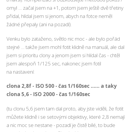
omyl .... začal jsem na +1, potom jsem ještě dvě třetiny
přidal, hlídal jsem si jenom, abych na fotce neměl
žádné přepaly (ani na pozadí).
Venku bylo zataženo, světlo nic moc - ale bylo pořád
stejné .... takže jsem mohl fotit klidně na manuál, ale dal
jsem si prioritu clony a jenom jsem si hlídal čas - chtěl
jsem alespoň 1/125 sec, nakonec jsem fotil
na nastavení:
clona 2,8f - ISO 500 - čas 1/160sec ...... a taky
clona 5,6 - ISO 2000 - čas 1/160sec
(tu clonu 5,6 jsem tam dal proto, aby jste viděli, že fotit
můžete klidně i se setovými objektivy, které 2,8 nemají
a nic moc se nestane - pozadí je čistě bílé, to bude