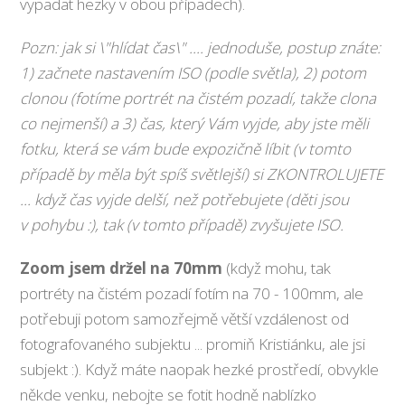
vypadat hezky v obou případech).
Pozn: jak si \"hlídat čas\" .... jednoduše, postup znáte:
1) začnete nastavením ISO (podle světla), 2) potom
clonou (fotíme portrét na čistém pozadí, takže clona
co nejmenší) a 3) čas, který Vám vyjde, aby jste měli
fotku, která se vám bude expozičně líbit (v tomto
případě by měla být spíš světlejší) si ZKONTROLUJETE
... když čas vyjde delší, než potřebujete (děti jsou
v pohybu :), tak (v tomto případě) zvyšujete ISO.
Zoom jsem držel na 70mm
(když mohu, tak
portréty na čistém pozadí fotím na 70 - 100mm, ale
potřebuji potom samozřejmě větší vzdálenost od
fotografovaného subjektu ... promiň Kristiánku, ale jsi
subjekt :). Když máte naopak hezké prostředí, obvykle
někde venku, nebojte se fotit hodně nablízko