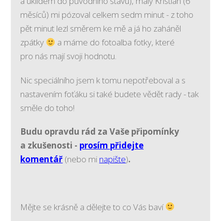
a úklidem do původního stavu), malý Kristian (6
měsíců) mi pózoval celkem sedm minut - z toho
pět minut lezl směrem ke mě a já ho zaháněl
zpátky
a máme do fotoalba fotky, které
pro nás mají svoji hodnotu.
Nic speciálního jsem k tomu nepotřeboval a s
nastavením foťáku si také budete vědět rady - tak
směle do toho!
Budu opravdu rád za Vaše připomínky
a zkušenosti -
prosím přidejte
komentář
(nebo mi
napište
)
.
Mějte se krásně a dělejte to co Vás baví