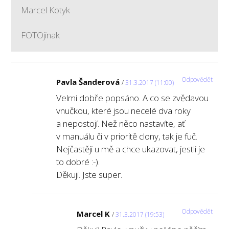
Marcel Kotyk
FOTOjinak
Odpovědět
Pavla Šanderová
31.3.2017 (11:00)
Velmi dobře popsáno. A co se zvědavou
vnučkou, které jsou necelé dva roky
a nepostojí. Než něco nastavíte, ať
v manuálu či v prioritě clony, tak je fuč.
Nejčastěji u mě a chce ukazovat, jestli je
to dobré :-).
Děkuji. Jste super.
Odpovědět
Marcel K
31.3.2017 (19:53)