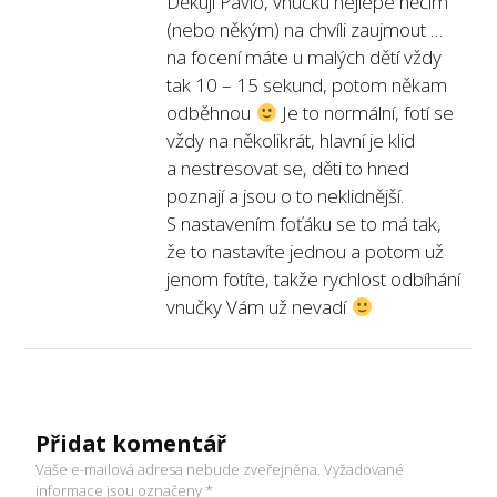
Děkuji Pavlo, vnučku nejlépe něčím
(nebo někým) na chvíli zaujmout …
na focení máte u malých dětí vždy
tak 10 – 15 sekund, potom někam
odběhnou
Je to normální, fotí se
vždy na několikrát, hlavní je klid
a nestresovat se, děti to hned
poznají a jsou o to neklidnější.
S nastavením foťáku se to má tak,
že to nastavíte jednou a potom už
jenom fotíte, takže rychlost odbíhání
vnučky Vám už nevadí
Přidat komentář
Vaše e-mailová adresa nebude zveřejněna.
Vyžadované
informace jsou označeny
*