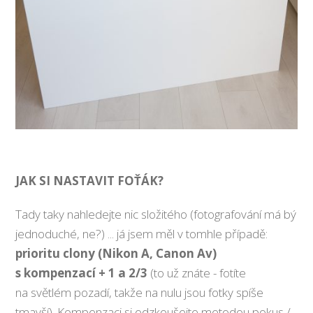
JAK SI NASTAVIT FOŤÁK?
Tady taky nahledejte nic složitého (fotografování má bý
jednoduché, ne?) ... já jsem měl v tomhle případě:
prioritu clony (Nikon A, Canon Av)
s kompenzací + 1 a 2/3
(to už znáte - fotíte
na světlém pozadí, takže na nulu jsou fotky spíše
tmavší). Kompenzaci si odzkoušejte metodou pokus /