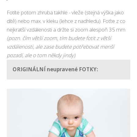
Fotíte potom zhruba takhle - vleže (stejná výška jako
dítě) nebo max. v kleku (lehce z nadhledu). Foťte z co
nejkratší vzdálenosti a držte si zoom alespoň 35 mm
(pozn. čím větší zoom, tím budete fotit z větší
vzdálenosti, ale zase budete potřebovat menší
pozadí, ale o tom někdy jindy)
.
ORIGINÁLNÍ neupravené FOTKY: