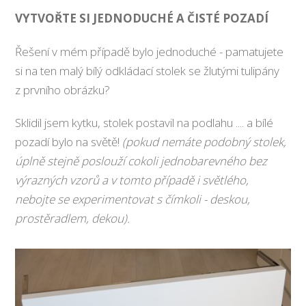
VYTVOŘTE SI JEDNODUCHÉ A ČISTÉ POZADÍ
Řešení v mém případě bylo jednoduché - pamatujete
si na ten malý bílý odkládací stolek se žlutými tulipány
z prvního obrázku?
Sklidil jsem kytku, stolek postavil na podlahu .... a bílé
pozadí bylo na světě!
(pokud nemáte podobný stolek,
úplně stejně poslouží cokoli jednobarevného bez
výrazných vzorů a v tomto případě i světlého,
nebojte se experimentovat s čímkoli - deskou,
prostěradlem, dekou).