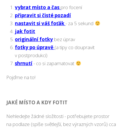
vybrat místo a čas
pro focení
připravit si čisté pozadí
nastavit si váš foťák
- za 5 sekund
jak fotit
originální fotky
bez úprav
fotky po úpravě
(a tipy co doupravit
v postprodukci)
shrnutí
- co si zapamatovat
Pojďme na to!
JAKÉ MÍSTO A KDY FOTIT
Nehledejte žádné složitosti - potřebujete prostor
na podlaze (spíše světlejší, bez výrazných vzorů) cca