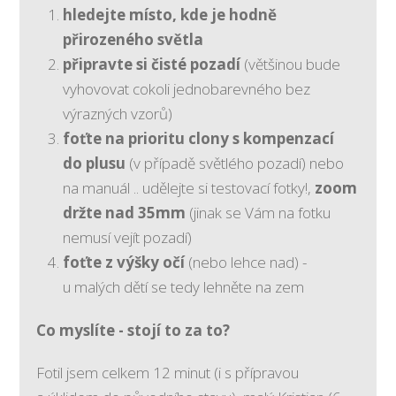
hledejte místo, kde je hodně
přirozeného světla
připravte si čisté pozadí
(většinou bude
vyhovovat cokoli jednobarevného bez
výrazných vzorů)
foťte na prioritu clony s kompenzací
do plusu
(v případě světlého pozadí) nebo
na manuál .. udělejte si testovací fotky!,
zoom
držte nad 35mm
(jinak se Vám na fotku
nemusí vejít pozadí)
foťte z výšky očí
(nebo lehce nad) -
u malých dětí se tedy lehněte na zem
Co myslíte - stojí to za to?
Fotil jsem celkem 12 minut (i s přípravou