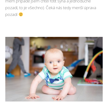
mém případě jsem chtěl fotit syna a jednoduché
pozadí, to je všechno). Čeká nás tedy menší úprava
pozadí