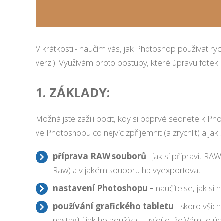
V krátkosti - naučím vás, jak Photoshop používat ry
verzi). Využívám proto postupy, které úpravu fotek 
1. ZÁKLADY:
Možná jste zažili pocit, kdy si poprvé sednete k Ph
ve Photoshopu co nejvíc zpříjemnit (a zrychlit) a jak
příprava RAW souborů
- jak si připravit 
Raw) a v jakém souboru ho vyexportovat
nastavení Photoshopu –
naučíte se, jak si 
používání grafického tabletu
- skoro všich
nastavit i jak ho používat - uvidíte, že Vám to ú