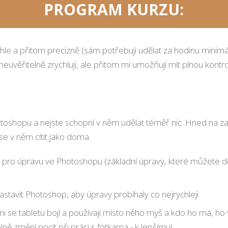
PROGRAM KURZU:
chle a přitom precizně (sám potřebuji udělat za hodinu minimál
neuvěřitelně zrychlují, ale přitom mi umožňují mít plnou kontr
otoshopu a nejste schopní v něm udělat téměř nic. Hned na za
 se v něm cítit jako doma.
RAW pro úpravu ve Photoshopu (základní úpravy, které můžete
nastavit Photoshop, aby úpravy probíhaly co nejrychleji
ni se tabletu bojí a používají místo něho myš a kdo ho má, ho 
plně změní pocit při práci s fotkama - k lepšímu!