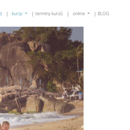
d
kurzy
termíny kurzů
online
BLOG