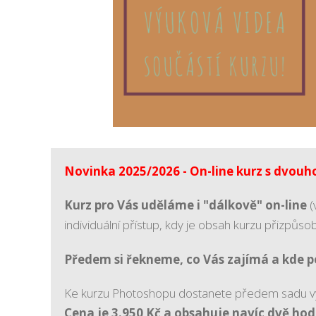
Novinka 2025/2026 - On-line kurz s dvouho
Kurz pro Vás uděláme i "dálkově" on-line
(
individuální přístup, kdy je obsah kurzu přizpů
Předem si řekneme, co Vás zajímá a kde 
Ke kurzu Photoshopu dostanete předem sadu výuko
Cena je 3.950 Kč a obsahuje navíc dvě hod