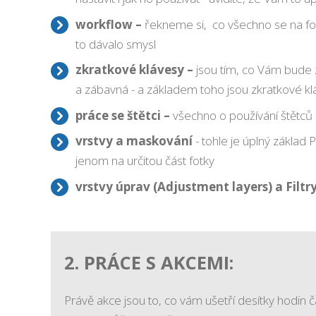
workflow –
řekneme si, co všechno se na fotká
to dávalo smysl
zkratkové klávesy –
jsou tím, co Vám bude z
a zábavná - a základem toho jsou zkratkové k
práce se štětci –
všechno o používání štětců a
vrstvy a maskování
- tohle je úplný základ
jenom na určitou část fotky
vrstvy úprav (Adjustment layers) a Filtry
2. PRÁCE S AKCEMI:
Právě akce jsou to, co vám ušetří desítky hodin 