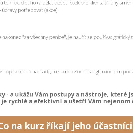
 trvá to moc dlouho (a dělat deset fotek pro klienta tři dny si
 úpravy potřebovat (akce).
je nakonec "za všechny peníze", je naučit se používat grafický 
hop se nedá nahradit, to samé i Zoner s Lightroomem použije
y - a ukážu Vám postupy a nástroje, které js
o je rychlé a efektivní a ušetří Vám nejenom 
Co na kurz říkají jeho účastníci