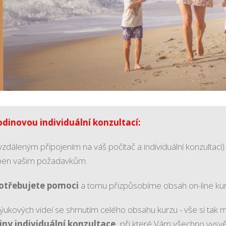
dinovou individuální konzultací:
vzdáleným připojením na váš počítač a individuální konzulta
soben vašim požadavkům.
potřebujete pomoci
a tomu přizpůsobíme obsah on-line kur
vých videí se shrnutím celého obsahu kurzu - vše si tak může
iny individuální konzultace,
při které Vám všechno vysvě