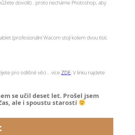
 nemůžete dovolit)... proto necháme Photoshop, aby
tablet (profesionální Wacom stojí kolem dvou tisíc
te pro odlišné věci ... více
ZDE
. V linku najdete
em se učil deset let. Prošel jsem
čas, ale i spoustu starostí
: