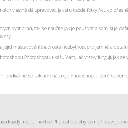
ch vlastně dá upravovat, jak si u každé fotky říct, co přesně 
rychlovat práci, tak se naučíte jak je používat a sami si je 
lávesy
 jejich nastavování (naprostá nezbytnost pro jemné a detailní 
 Photoshopu Photoshopu, ukážu Vám, jak vrstvy fungují, jak se
 –
podíváme se základní nástroje Photoshopu, které budeme p
času každý měsíc - nechte Photoshop, aby vám připravil jednot