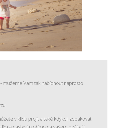
cí) - můžeme Vám tak nabídnout naprosto
zu.
te v klidu projít a také kdykoli zopakovat.
tlím a nastavím přímo na vašem počítači.