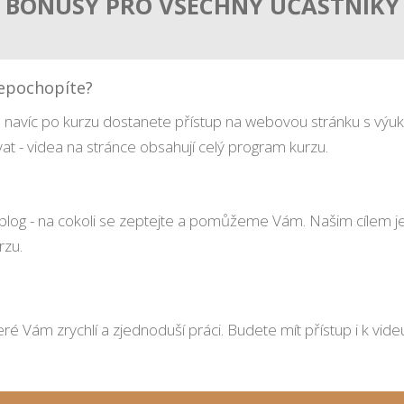
BONUSY PRO VŠECHNY ÚČASTNÍKY
nepochopíte?
avíc po kurzu dostanete přístup na webovou stránku s výukov
at - videa na stránce obsahují celý program kurzu.
é blog - na cokoli se zeptejte a pomůžeme Vám. Našim cílem j
rzu.
é Vám zrychlí a zjednoduší práci. Budete mít přístup i k videu,