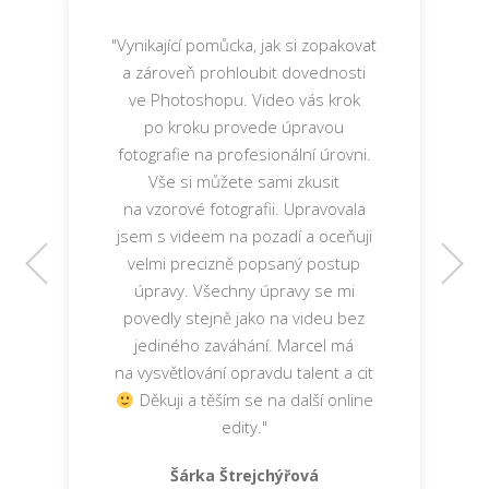
"Vynikající pomůcka, jak si zopakovat
a zároveň prohloubit dovednosti
ve Photoshopu. Video vás krok
Jana Kopalová
po kroku provede úpravou
www.photokopalova.cz
Dita Vodáková Frajdlová
fotografie na profesionální úrovni.
Michaela Krýdová
Vše si můžete sami zkusit
na vzorové fotografii. Upravovala
jsem s videem na pozadí a oceňuji
velmi precizně popsaný postup
Ivana Houšková
úpravy. Všechny úpravy se mi
povedly stejně jako na videu bez
Markéta Ducháčková
jediného zaváhání. Marcel má
Petra Richterová
na vysvětlování opravdu talent a cit
Děkuji a těším se na další online
edity."
Šárka Štrejchýřová