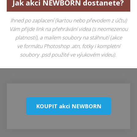
Jak akci NEWBORN dostanete?
Ihned po zaplacení (kartou nebo převodem z účtu)
Vám přijde link na přehrávání videa (s neomezenou
platností), a mailem soubory na stáhnutí (akce
ve formátu Photoshop .atn, fotky i kompletní
soubory .psd použité ve výukovém videu).
KOUPIT akci NEWBORN