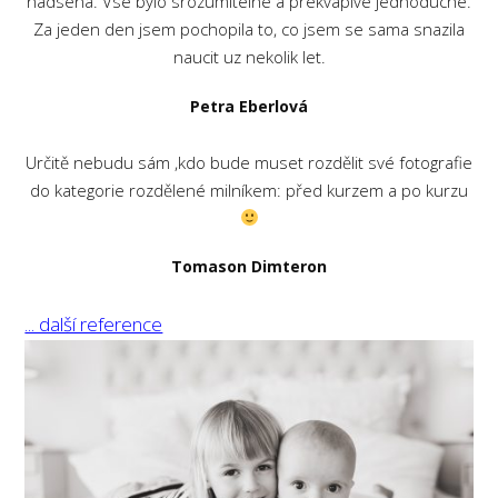
nadsena. Vse bylo srozumitelne a prekvapive jednoduche.
Za jeden den jsem pochopila to, co jsem se sama snazila
naucit uz nekolik let.
Petra Eberlová
Určitě nebudu sám ,kdo bude muset rozdělit své fotografie
do kategorie rozdělené milníkem: před kurzem a po kurzu
Tomason Dimteron
... další reference