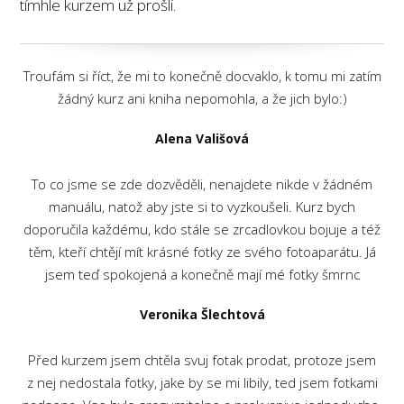
tímhle kurzem už prošli.
Troufám si říct, že mi to konečně docvaklo, k tomu mi zatím
žádný kurz ani kniha nepomohla, a že jich bylo:)
Alena Vališová
To co jsme se zde dozvěděli, nenajdete nikde v žádném
manuálu, natož aby jste si to vyzkoušeli. Kurz bych
doporučila každému, kdo stále se zrcadlovkou bojuje a též
těm, kteří chtějí mít krásné fotky ze svého fotoaparátu. Já
jsem teď spokojená a konečně mají mé fotky šmrnc
Veronika Šlechtová
Před kurzem jsem chtěla svuj fotak prodat, protoze jsem
z nej nedostala fotky, jake by se mi libily, ted jsem fotkami