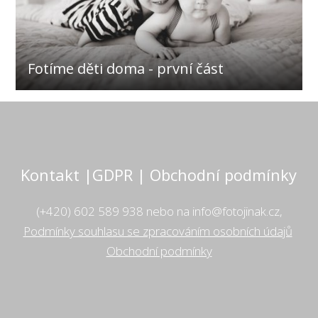
Fotíme děti doma - první část
Kontakt |GDPR | Obchodní podmínky
(+420) 602 589 938 nebo na info@fotojinak.cz,
Podmínky souhlasu se zpracováním osobních údajů
Obchodní podmínky