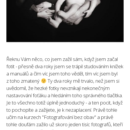
Řeknu Vám něco, co jsem zažil sám, když jsem začal
fotit - přesně dva roky jsem se trápil studováním knížek
a manuálů a čím víc jsem toho věděl, tím víc jsem byl
z toho zmatený
Ty dva roky mě trvalo, než jsem si
uvědomil, že hezké fotky nevznikají nekonečným
nastavování foťáku a hledáním toho správného tlačítka.
Je to všechno totiž úplně jednoduchý - a ten pocit, když
to pochopíte a zažijete, je k nezaplacení. Právě tohle
učím na kurzech "Fotografování bez obav" a právě
tohle doufám zažilo už skoro jeden tisíc fotografů, kteří