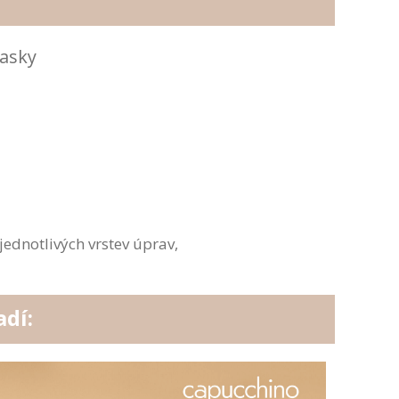
masky
ednotlivých vrstev úprav,
dí: