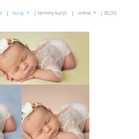
d
kurzy
termíny kurzů
online
BLOG