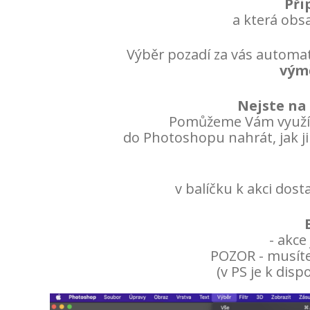
Při
a která obs
Výběr pozadí za vás automat
vým
Nejste na 
Pomůžeme Vám využít 
do Photoshopu nahrát, jak ji 
v balíčku k akci dos
- akce
POZOR - musíte
(v PS je k disp