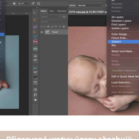
Připravené vrstvy úprav obsahují: