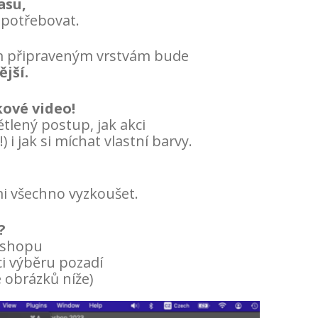
asu,
 potřebovat.
ším připraveným vrstvám bude
ější.
kové video!
lený postup, jak akci
i jak si míchat vlastní barvy.
mi všechno vyzkoušet.
?
toshopu
i výběru pozadí
le obrázků níže)