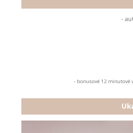
- au
- bonusové 12 minutové v
Uká