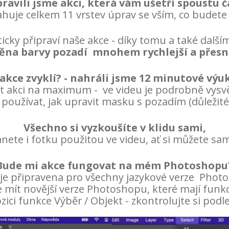
pravili jsme akci, která vám ušetří spoustu č
ahuje celkem 11 vrstev úprav se vším, co budete
icky připraví naše akce - díky tomu a také dal
ěna barvy pozadí
mnohem rychlejší a přesn
akce zvyklí? - nahráli jsme 12 minutové výu
akci na maximum - ve videu je podrobně vysvět
používat, jak upravit masku s pozadím (důležité!) 
Všechno si vyzkoušíte v klidu sami,
tanete i fotku použitou ve videu, ať si můžete sa
Bude mi akce fungovat na mém Photoshopu
 je připravena pro všechny jazykové verze Pho
 mít novější verze Photoshopu, které mají funkc
ozici funkce Výběr / Objekt - zkontrolujte si pod