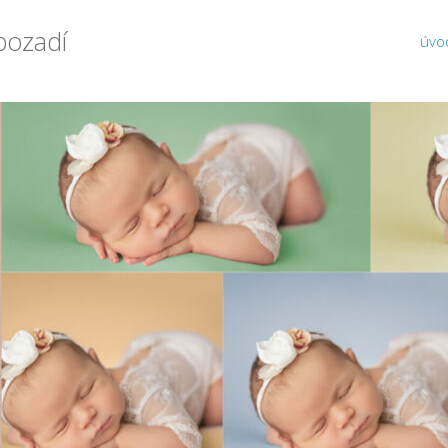
pozadí
úvo