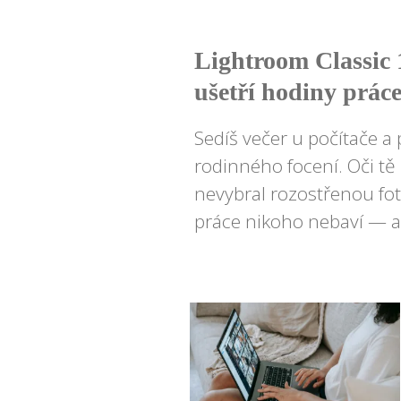
Lightroom Classic 
ušetří hodiny prác
Sedíš večer u počítače a 
rodinného focení. Oči tě pá
nevybral rozostřenou fotk
práce nikoho nebaví — a 