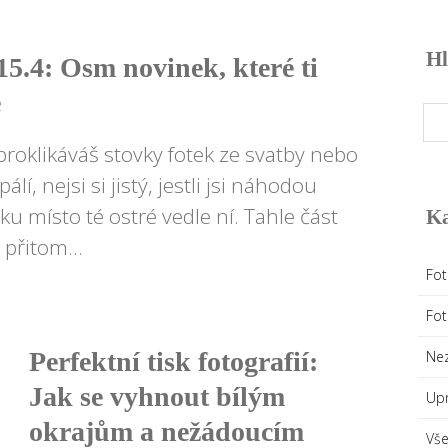
Hl
15.4: Osm novinek, které ti
e
proklikáváš stovky fotek ze svatby nebo
lí, nejsi si jistý, jestli jsi náhodou
u místo té ostré vedle ní. Tahle část
Ka
přitom...
Fot
Fo
Perfektní tisk fotografií:
Ne
Jak se vyhnout bílým
Upr
okrajům a nežádoucím
Vše