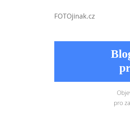
FOTOjinak.cz
Blog
pr
Obje
pro za