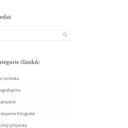
edat
tegorie článků:
o technika
tografujeme
zařazené
avujeme fotografie
chny příspěvky