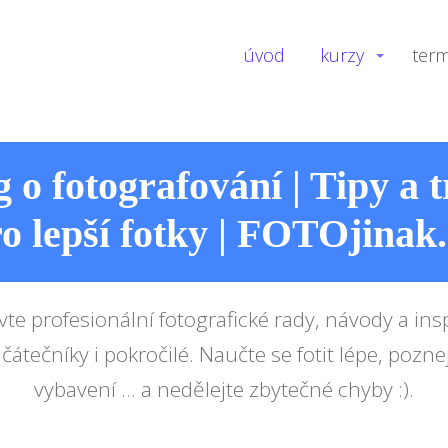
úvod
kurzy
term
 o fotografování | Tipy a t
o lepší fotky | FOTOjinak
vte profesionální fotografické rady, návody a insp
čátečníky i pokročilé. Naučte se fotit lépe, pozne
vybavení ... a nedělejte zbytečné chyby :).