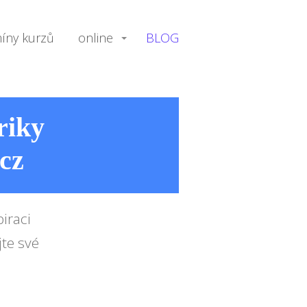
íny kurzů
online
BLOG
riky
.cz
iraci
jte své