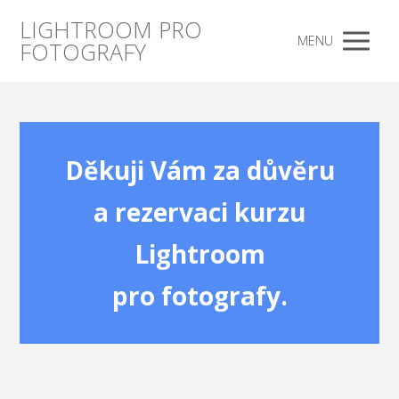
LIGHTROOM PRO
MENU
FOTOGRAFY
Děkuji Vám za důvěru
a rezervaci kurzu
Lightroom
pro fotografy.